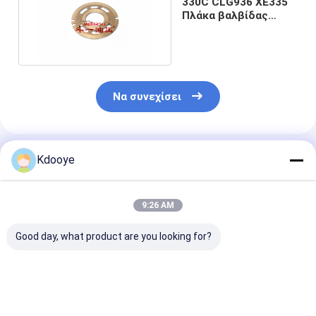
330C CLG936 XE335
Πλάκα βαλβίδας
υδραυλικής αντλίας
Να συνεχίσει
Συνιστώμενα Προϊόντα
Kdooye
9:26 AM
Good day, what product are you looking for?
sg08e SG08E
PC200-8 PC220-8
PC200-7 PC22
χρησιμοποιείται για
εξαρτήματα
εξαρτήματα