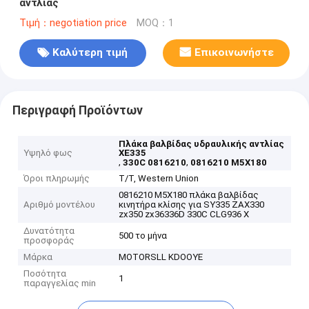
αντλίας
Τιμή：negotiation price
MOQ：1
Καλύτερη τιμή
Επικοινωνήστε
Περιγραφή Προϊόντων
Πλάκα βαλβίδας υδραυλικής αντλίας
Υψηλό φως
XE335
,
,
330C 0816210
0816210 M5X180
Όροι πληρωμής
T/T, Western Union
0816210 M5X180 πλάκα βαλβίδας
Αριθμό μοντέλου
κινητήρα κλίσης για SY335 ZAX330
zx350 zx36336D 330C CLG936 X
Δυνατότητα
500 το μήνα
προσφοράς
Μάρκα
MOTORSLL KDOOYE
Ποσότητα
1
παραγγελίας min