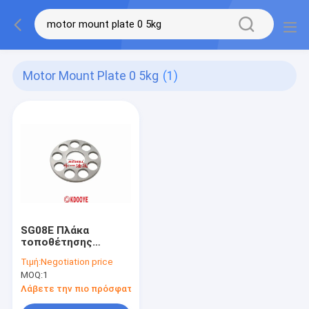
Motor Mount Plate 0 5kg
(1)
SG08E Πλάκα
τοποθέτησης
κινητήρα 0,5kg για
Τιμή:
Negotiation price
cx210 sk250-8
MOQ:
1
sk260-8 SH200 R210-
3
Λάβετε την πιο πρόσφατη τιμή