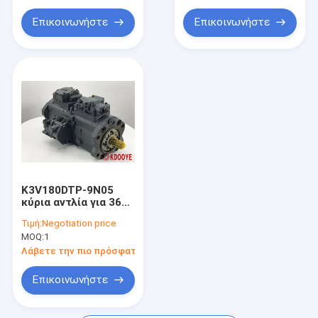
Επικοινωνήστε
Επικοινωνήστε
K3V180DTP-9N05
κύρια αντλία για 360
Hyundai375 330b
Τιμή:
Negotiation price
MOQ:
1
Λάβετε την πιο πρόσφατη τιμή
Επικοινωνήστε