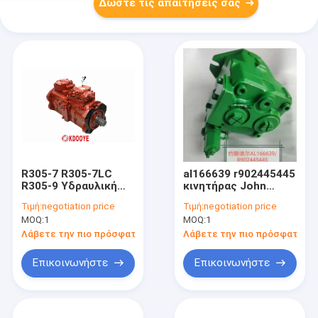
Δώστε τις απαιτήσεις σας
R305-7 R305-7LC
al166639 r902445445
R305-9 Υδραυλική
κινητήρας John
αντλία υδραυλικών
Deere για μηχανή
Τιμή:
negotiation price
Τιμή:
negotiation price
εξορυκτών Hyundai
συλλογής βαμβακιού
MOQ:
1
MOQ:
1
31N8-10070 K5V140
Λάβετε την πιο πρόσφατη τιμή
Λάβετε την πιο πρόσφατη τι
Επικοινωνήστε
Επικοινωνήστε