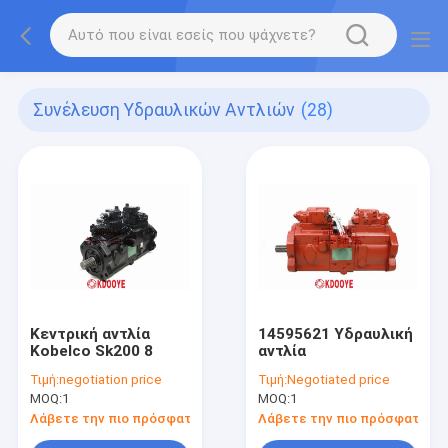
Συνέλευση Υδραυλικών Αντλιών
(28)
Κεντρική αντλία
14595621 Υδραυλική
Kobelco Sk200 8
αντλία
Τιμή:
negotiation price
Τιμή:
Negotiated price
MOQ:
1
MOQ:
1
Λάβετε την πιο πρόσφατη τιμή
Λάβετε την πιο πρόσφατη τι