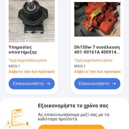
Υπηρεσίες
Dh150w-7 συνέλευση
υποστήριξης
401-00161A 400914-
00513 400914-
Τιμή:
negotiation price
Τιμή:
negotiation price
00513A υδραυλικών
MOQ:
1
MOQ:
1
αντλιών
Λάβετε την πιο πρόσφατη τιμή
Λάβετε την πιο πρόσφατη τι
Επικοινωνήστε
Επικοινωνήστε
Εξοικονομήστε το χρόνο σας
Ας επικοινωνήσουμε μαζί σας με τα
καλύτερα προϊόντα.