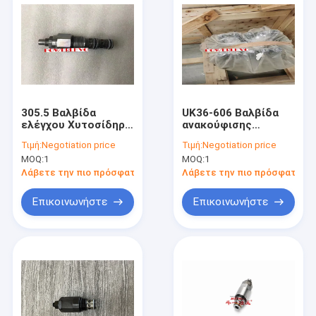
305.5 Βαλβίδα
UK36-606 Βαλβίδα
ελέγχου Χυτοσίδηρο
ανακούφισης
με ένα έτος εγγύηση
εξορυκτών για
Τιμή:
Negotiation price
Τιμή:
Negotiation price
XE700 EC700 ZAX870
MOQ:
1
MOQ:
1
NABTESCO
Λάβετε την πιο πρόσφατη τιμή
Λάβετε την πιο πρόσφατη τι
Επικοινωνήστε
Επικοινωνήστε
Αρχική Σελίδα
Προϊόντα
Σχετικά με εμάς