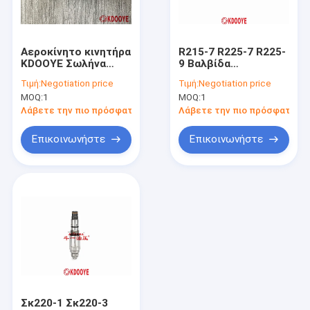
Γύρος εργοστασίων
Ποιοτικός έλεγχος
Αεροκίνητο κινητήρα
R215-7 R225-7 R225-
KDOOYE Σωλήνα
9 Βαλβίδα
επαφή
Κύρια βαλβίδα
ανακούφισης
Τιμή:
Negotiation price
Τιμή:
Negotiation price
ανακούφισης για
σκάφους, AV280
MOQ:
1
MOQ:
1
Sany365 Sy335
Βαλβίδα ελέγχου
Νέα
Sy305
πετρελαίου Hyundai
Λάβετε την πιο πρόσφατη τιμή
Λάβετε την πιο πρόσφατη τι
Ζητήστε ένα απόσπασμα
Επικοινωνήστε
Επικοινωνήστε
Εναλλακτικά εξαρτήματα εξορυκτών
μέρη υδραυλικών αντλιών εκσκαφέων
Υδραυλική αντλία τροχιάς
Συνέλευση υδραυλικών αντλιών
Σκ220-1 Σκ220-3