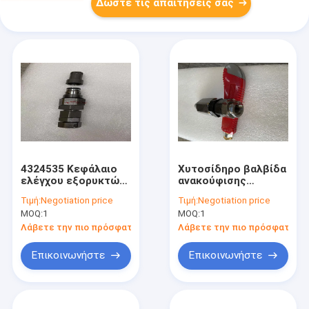
Δώστε τις απαιτήσεις σας
4324535 Κεφάλαιο
Χυτοσίδηρο βαλβίδα
ελέγχου εξορυκτών
ανακούφισης
Hitachi για ZX200
σκάφους για KATO
Τιμή:
Negotiation price
Τιμή:
Negotiation price
EX200-5 EX300-3
HD700-5 HD700-7 ένα
MOQ:
1
MOQ:
1
EX300-5
έτος εγγύηση
Λάβετε την πιο πρόσφατη τιμή
Λάβετε την πιο πρόσφατη τι
Επικοινωνήστε
Επικοινωνήστε