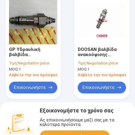
GP Υδραυλική
DOOSAN βαλβίδα
βαλβίδα
ανακούφισης
ανακούφισης για
σκάφους, DH220-5
Τιμή:
Negotiation price
Τιμή:
Negotiation price
KATO HD1430
βαλβίδα ελέγχου
MOQ:
1
MOQ:
1
HD1430-3 SUMITOMO
υδραυλικής πίεσης
SH460-5 SH460A5
Λάβετε την πιο πρόσφατη τιμή
Λάβετε την πιο πρόσφατη τι
Επικοινωνήστε
Επικοινωνήστε
Εξοικονομήστε το χρόνο σας
Ας επικοινωνήσουμε μαζί σας με τα
καλύτερα προϊόντα.