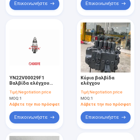
00575
Επικοινωνήστε
Επικοινωνήστε
YN22V00029F1
Κύρια βαλβίδα
Βαλβίδα ελέγχου
ελέγχου
εξορυκτήρα για
Τιμή:
Negotiation price
Τιμή:
Negotiation price
SK200-6 SK350-8
MOQ:
1
MOQ:
1
SK200-8 CLG925
Λάβετε την πιο πρόσφατη τιμή
Λάβετε την πιο πρόσφατη τι
Επικοινωνήστε
Επικοινωνήστε