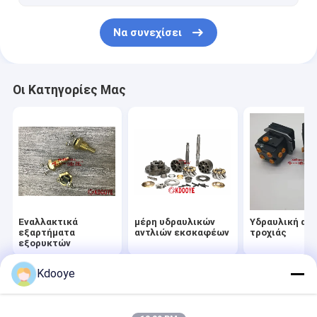
Να συνεχίσει
Οι Κατηγορίες Μας
Εναλλακτικά
μέρη υδραυλικών
Υδραυλική αντ
εξαρτήματα
αντλιών εκσκαφέων
τροχιάς
εξορυκτών
Kdooye
Αρχική
Περίπου
επαφή
Desktop
Σελίδα
εμείς
Site
Sitemap
Privacy Policy