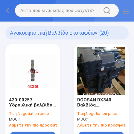
Ανακουφιστική Βαλβίδα Εκσκαφέων
(20)
420-00257
DOOSAN DX340
Υδραυλική βαλβίδα
Βαλβίδα
ανακούφισης
ανακούφισης
Τιμή:
Negotiation price
Τιμή:
Negotiation price
σκάφους,
MOQ:
1
MOQ:
1
υδραυλικές
βαλβίδες ελέγχου
Λάβετε την πιο πρόσφατη τιμή
Λάβετε την πιο πρόσφατη τι
K1002989A 410105-