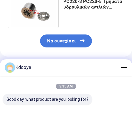
PC220-3 PC220-5 Τμήματα
υδραυλικών αντλιών
εξορυκτικών μηχανών
Block 708-25-13151
Να συνεχίσει
Συνιστώμενα Προϊόντα
Kdooye
3:15 AM
Good day, what product are you looking for?
PC300-7 PC300-8
PSV2-55T
K3V140DT
PC350-7 PC360-7
ανταλλακτικά
K3V140DTP