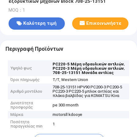
εξορυκτικών μηχανών Block 708-25-13151
MOQ：1
Καλύτερη τιμή
Επικοινωνήστε
Περιγραφή Προϊόντων
,
PC220-5 Μέρη υδραυλικών αντλιών
Υψηλό φως
,
PC220-3 Μέρη υδραυλικών αντλιών
708-25-13151 Μονάδα αντλίας
Όροι πληρωμής
T/T, Western Union
708-25-13151 HPV90 PC200-3 PC200-5
Αριθμό μοντέλου
PC220-3 PC220-5 μπλοκ αντλίας και
πλάκα βαλβίδας για KOMATSU Κίνα
Δυνατότητα
pe 300 rmonth
προσφοράς
Μάρκα
motorsll kdooye
Ποσότητα
1
παραγγελίας min