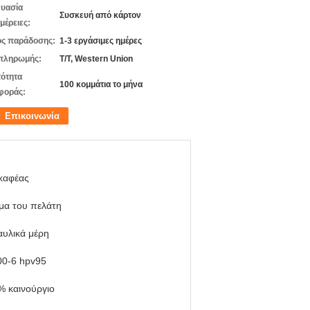
υασία
Συσκευή από κάρτον
μέρειες:
ς παράδοσης:
1-3 εργάσιμες ημέρες
πληρωμής:
T/T, Western Union
ότητα
100 κομμάτια το μήνα
φοράς:
Επικοινωνία
καφέας
μα του πελάτη
αυλικά μέρη
00-6 hpv95
% καινούργιο