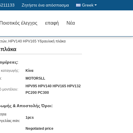
6211133
Ζητήστε ένα απόσπασμα
Greek
Ποιοτικός έλεγχος
επαφή
Νέα
υκτών, HPV140 HPV165 Υδραυλική πλάκα
 πλάκα
ομέρειες:
 καταγωγής:
Κίνα
:
MOTORSLL
HPV95 HPV140 HPV165 HPV132
ό μοντέλου:
PC200 PC300
ωμής & Αποστολής Όροι:
τητα
1pcs
γελίας min:
Negotiated price