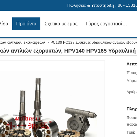
Πωλήσεις & Υποστήριξη :
86--1331
λίδα
Προϊόντα
Σχετικά με εμάς
Γύρος εργοστασίων
κών αντλιών εκσκαφέων
PC130 PC128 Συσκευές υδραυλικών αντλιών εξορ
κών αντλιών εξορυκτών, HPV140 HPV165 Υδραυλική
Λεπτ
Τόπος
Μάρκα
Αριθμ
Πληρ
Ποσό
παραγ
Τιμή: