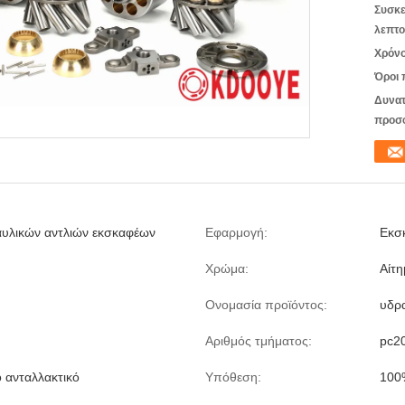
Συσκε
λεπτο
Χρόνο
Όροι 
Δυνατ
προσ
αυλικών αντλιών εκσκαφέων
Εφαρμογή:
Εκσ
Χρώμα:
Αίτη
Ονομασία προϊόντος:
υδρ
Αριθμός τμήματος:
pc2
 ανταλλακτικό
Υπόθεση:
100