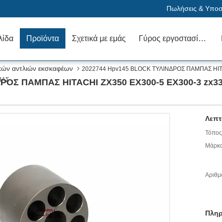
Πωλήσεις & Υποστ
λίδα
Προϊόντα
Σχετικά με εμάς
Γύρος εργοστασίων
κών αντλιών εκσκαφέων
2022744 Hpv145 BLOCK ΤΥΛΙΝΔΡΟΣ ΠΑΜΠΑΣ HITA
ΠΑΣ
ΟΣ ΠΑΜΠΑΣ HITACHI ZX350 EX300-5 EX300-3 zx330
Λεπτ
Τόπος
Μάρκα
Αριθμ
Πληρ