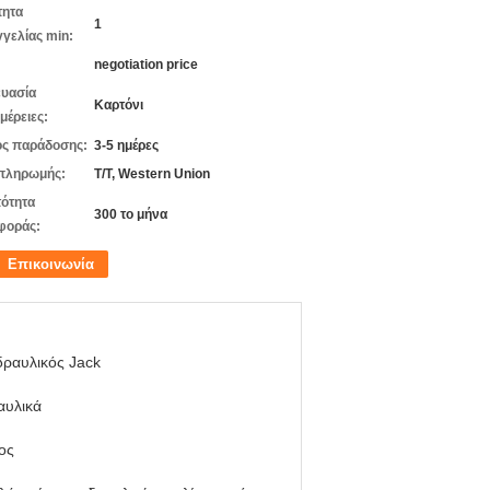
τητα
1
γελίας min:
negotiation price
υασία
Καρτόνι
μέρειες:
ς παράδοσης:
3-5 ημέρες
πληρωμής:
T/T, Western Union
ότητα
300 το μήνα
φοράς:
Επικοινωνία
δραυλικός Jack
αυλικά
ος