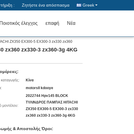
ήριξη :
Ζητήστε ένα απόσπασμα
Greek
Ποιοτικός έλεγχος
επαφή
Νέα
CHI ZX350 EX300-5 EX300-3 zx330 zx360
 zx360 zx330-3 zx360-3g 4KG
ομέρειες:
 καταγωγής:
Κίνα
:
motorsll kdooye
2022744 Hpv145 BLOCK
ΤΥΛΙΝΔΡΟΣ ΠΑΜΠΑΣ HITACHI
ό μοντέλου:
ZX350 EX300-5 EX300-3 zx330
zx360 zx330-3 zx360-3g 4KG
ωμής & Αποστολής Όροι: