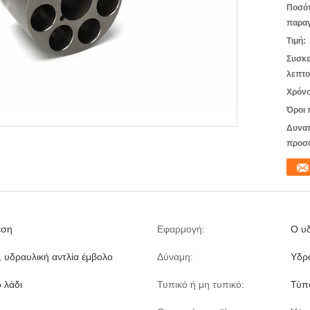
Ποσό
παραγ
Τιμή:
Συσκε
λεπτο
Χρόνο
Όροι 
Δυνατ
προσ
εση
Εφαρμογή:
Ο υ
, υδραυλική αντλία έμβολο
Δύναμη:
Υδρ
 λάδι
Τυπικό ή μη τυπικό:
Τύπ