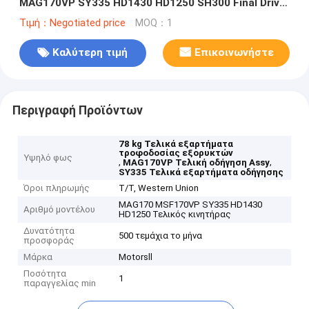
MAG170VP SY335 HD1430 HD1250 SH300 Final Drive
Assy
Τιμή：Negotiated price
MOQ：1
Καλύτερη τιμή
Επικοινωνήστε
Περιγραφή Προϊόντων
78 kg Τελικά εξαρτήματα
τροφοδοσίας εξορυκτών
Υψηλό φως
,
,
MAG170VP Τελική οδήγηση Assy
SY335 Τελικά εξαρτήματα οδήγησης
Όροι πληρωμής
T/T, Western Union
MAG170 MSF170VP SY335 HD1430
Αριθμό μοντέλου
HD1250 Τελικός κινητήρας
Δυνατότητα
500 τεμάχια το μήνα
προσφοράς
Μάρκα
Motorsll
Ποσότητα
1
παραγγελίας min