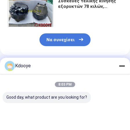
Συσκευές τελικής κίνησης
εξορυκτών 78 κιλών,
MAG170VP SY335 HD1430
HD1250 SH300 Final Drive
Assy
Να συνεχίσει
Συνιστώμενα Προϊόντα
Kdooye
8:03 PM
Good day, what product are you looking for?
A6VM55 A7VO55
MOTORSLL KDOOYE
SUMITOMO35
Τελική κίνηση Μέρη
αντλία
Τελικός κινη