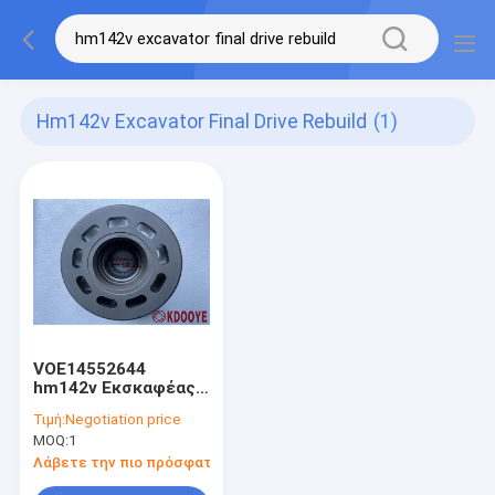
Hm142v Excavator Final Drive Rebuild
(1)
VOE14552644
hm142v Εκσκαφέας
Τελική οδήγηση
Τιμή:
Negotiation price
Ανασυγκρότηση 60
MOQ:
1
δοντιών 3kg
Λάβετε την πιο πρόσφατη τιμή