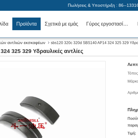
Πωλήσεις & Υποστήριξη :
86--1331
λίδα
Προϊόντα
Σχετικά με εμάς
Γύρος εργοστασίων
κών αντλιών εκσκαφέων
sbs120 320c 320d SBS140 AP14 324 325 329 Υδραυ
324 325 329 Υδραυλικές αντλίες
Λεπτ
Τόπος
Μάρκα
Αριθμ
Πληρ
Ποσό
παραγ
Τιμή: