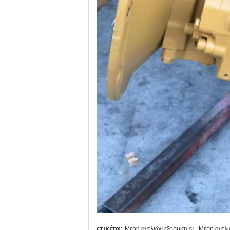
,
ετικέτα:
Μέρη αντλιών εξορυκτών
Μέρη αντλι