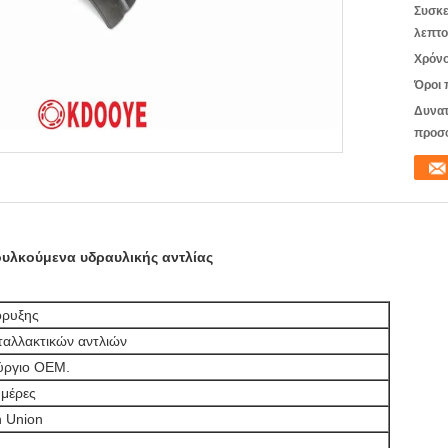
Συσκε
λεπτο
Χρόνο
Όροι 
Δυνατ
προσ
υλκούμενα υδραυλικής αντλίας
όρυξης
ταλλακτικών αντλιών
ύργιο OEM.
ημέρες
n Union