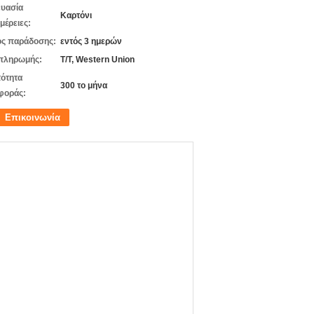
υασία
Καρτόνι
μέρειες:
ς παράδοσης:
εντός 3 ημερών
πληρωμής:
T/T, Western Union
ότητα
300 το μήνα
φοράς:
Επικοινωνία