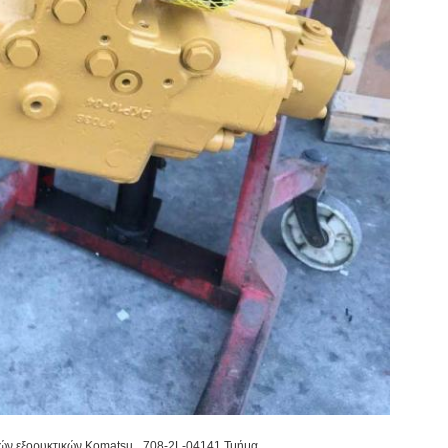
,
ών εξορυκτικών Komatsu
708-2L-04141 Τμήμα