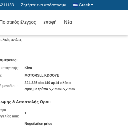
6211133
Ζητήστε ένα απόσπασμα
Greek
Ποιοτικός έλεγχος
επαφή
Νέα
λικές αντλίες
ομέρειες:
 καταγωγής:
Κίνα
:
MOTORSLL KDOOYE
324 325 sbs140 ap14 πλάκα
ό μοντέλου:
σβάζ με τρύπα 5,2 mm+5,2 mm
ωμής & Αποστολής Όροι:
τητα
1
γελίας min:
Negotiation price