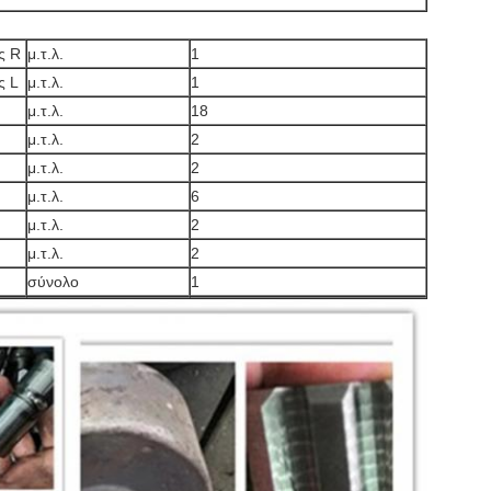
ς R
μ.τ.λ.
1
ς L
μ.τ.λ.
1
μ.τ.λ.
18
μ.τ.λ.
2
μ.τ.λ.
2
μ.τ.λ.
6
μ.τ.λ.
2
μ.τ.λ.
2
σύνολο
1