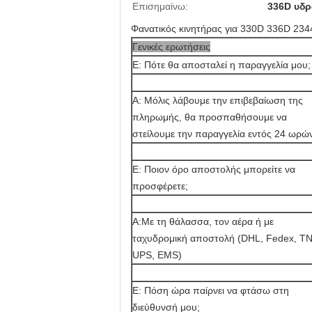
Επισημαίνω:
336D υδρ
Φανατικός κινητήρας για 330D 336D 234
Γενικές ερωτήσεις
Ε: Πότε θα αποσταλεί η παραγγελία μου;
Α: Μόλις λάβουμε την επιβεβαίωση της
πληρωμής, θα προσπαθήσουμε να
στείλουμε την παραγγελία εντός 24 ωρώ
Ε: Ποιον όρο αποστολής μπορείτε να
προσφέρετε;
Α:Με τη θάλασσα, τον αέρα ή με
ταχυδρομική αποστολή (DHL, Fedex, TN
UPS, EMS)
Ε: Πόση ώρα παίρνει να φτάσω στη
διεύθυνσή μου;