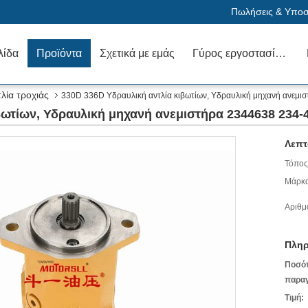
Πωλήσεις & Υποστ
λίδα
Προϊόντα
Σχετικά με εμάς
Γύρος εργοστασίων
λία τροχιάς
330D 336D Υδραυλική αντλία κιβωτίων, Υδραυλική μηχανή ανεμι
βωτίων, Υδραυλική μηχανή ανεμιστήρα 2344638 234-
Λεπτ
Τόπος
Μάρκα
Αριθμ
Πληρ
Ποσό
παραγ
Τιμή: