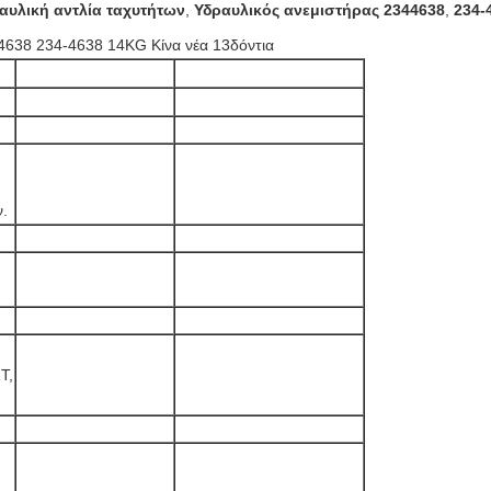
αυλική αντλία ταχυτήτων
,
Υδραυλικός ανεμιστήρας 2344638
,
234-
4638 234-4638 14KG Κίνα νέα 13δόντια
ν.
T,