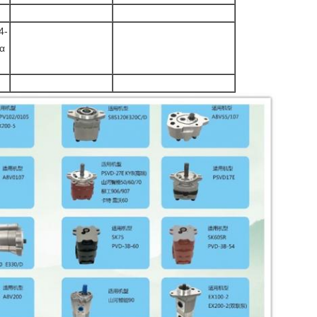
4-
ία