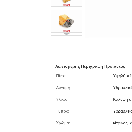
Λεπτομερής Περιγραφή Προϊόντος
Πίεση:
Υψηλή πί
Δύναμη:
Υδραυλικ
Υλικό:
Κάλυψη α
Τύπος:
Υδραυλικο
Χρώμα:
κίτρινος,