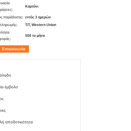
υασία
Καρτόνι
μέρειες:
ς παράδοσης:
εντός 3 ημερών
πληρωμής:
T/T, Western Union
ότητα
500 το μήνα
φοράς:
Επικοινωνία
ιόλαδο
ία έμβολο
ος
νες
λή αποδοτικότητα