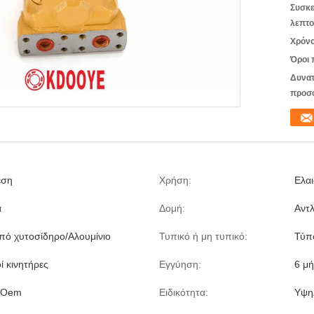
Συσκε
λεπτο
Χρόνο
Όροι 
Δυνατ
προσ
εση
Χρήση:
Ελα
ά
Δομή:
Αντλ
πό χυτοσίδηρο/Αλουμίνιο
Τυπικό ή μη τυπικό:
Τύπ
ί κινητήρες
Εγγύηση:
6 μή
 cOem
Ειδικότητα:
Υψη