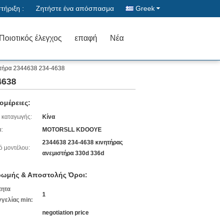
ήριξη :
Ζητήστε ένα απόσπασμα
Greek
Ποιοτικός έλεγχος
επαφή
Νέα
στήρα 2344638 234-4638
4638
ομέρειες:
 καταγωγής:
Κίνα
:
MOTORSLL KDOOYE
2344638 234-4638 κινητήρας
ό μοντέλου:
ανεμιστήρα 330d 336d
ωμής & Αποστολής Όροι:
τητα
1
γελίας min:
negotiation price