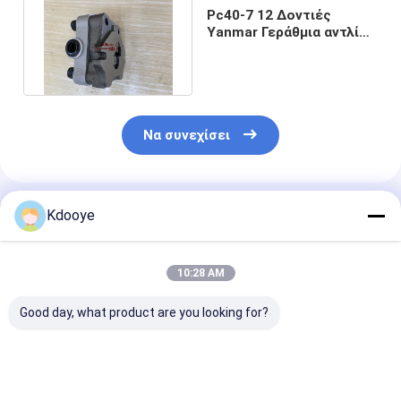
Pc40-7 12 Δοντιές
Yanmar Γεράθμια αντλία
Pw1-C-7a-G1r PW1-C-7A-
G1R
Να συνεχίσει
Συνιστώμενα Προϊόντα
Kdooye
10:28 AM
Good day, what product are you looking for?
A8VO140 rexroth
Μηχανή ανεμιστήρα
κινητήρα