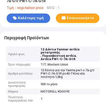
7a-G1r PW1-C-7A-G1R
Τιμή：negotiation price
MOQ：1
Καλύτερη τιμή
Επικοινωνήστε
Περιγραφή Προϊόντων
12 Δόντια Yanmar αντλία
μετατροπής
Υψηλό φως
,
,
Πυροσβεστική αντλία
Αντλία PW1-C-7A-G1R
Όροι πληρωμής
T/T, Western Union
12 δόντια για την Yanma pw1-c-7a-g1r
Αριθμό μοντέλου
PW1-C-7A-G1R pc40-7 Κίνα νέα
ποιότητα 1,6kg
Δυνατότητα
500 το μήνα
προσφοράς
Μάρκα
MOTORSLL KDOOYE
Ποσότητα
1
παραγγελίας min