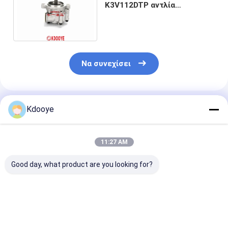
K3V112DTP αντλία
ταχυτήτων 2KG υδραυλική
κύρια αντλία Πιλότος αντλία
Να συνεχίσει
Συνιστώμενα Προϊόντα
Kdooye
11:27 AM
Good day, what product are you looking for?
A8VO140 rexroth
Μηχανή ανεμιστήρα
κινητήρα
ελαστική αντλία
για 14533496 360
ανεμιστήρα γι
πιλότος αντλία
460 480 EC360
345c 2668034