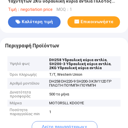
ταχυτήτων 2KG υδραυλική κύρια αντλία Πιλότος
αντλία
Τιμή：negotiation price
MOQ：1
Καλύτερη τιμή
Επικοινωνήστε
Περιγραφή Προϊόντων
,
DH258 Υδραυλική κύρια αντλία
Υψηλό φως
,
SH200-3 Υδραυλική κύρια αντλία
2KG Υδραυλική κύρια αντλία
Όροι πληρωμής
T/T, Western Union
DH258 DH220-9 SH200-3 K3V112DTP
Αριθμό μοντέλου
ΠΙΛΩΤΗ ΠΟΥΜΠΗ ΠΟΥΜΠΗ
Δυνατότητα
500 το μήνα
προσφοράς
Μάρκα
MOTORSLL KDOOYE
Ποσότητα
1
παραγγελίας min
Δείτε περισσότερων