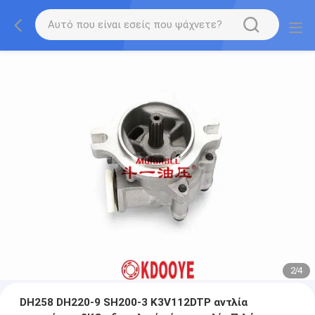
2
/
4
DH258 DH220-9 SH200-3 K3V112DTP αντλία