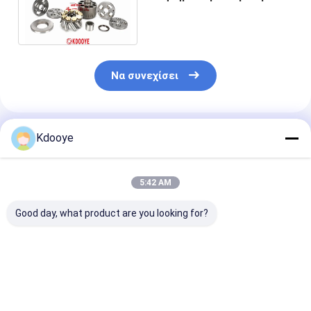
μπλοκ βαλβίδας, σετ
βαλβίδας, κιτ σφραγίδας
Να συνεχίσει
Συνιστώμενα Προϊόντα
Kdooye
5:42 AM
Good day, what product are you looking for?
sg08e SG08E
PC200-8 PC220-8
PC200-7 PC22
χρησιμοποιείται για
εξαρτήματα
εξαρτήματα
φιάλη κινητήρα
κινητήρα κλίσης για
κινητήρα κλίσ
κυματισμού sk250-8
την Komatsu μπλοκ
την Komatsu 