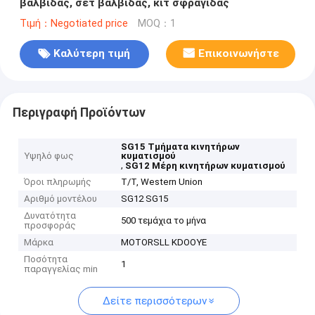
βαλβίδας, σετ βαλβίδας, κιτ σφραγίδας
Τιμή：Negotiated price
MOQ：1
Καλύτερη τιμή
Επικοινωνήστε
Περιγραφή Προϊόντων
SG15 Τμήματα κινητήρων
Υψηλό φως
κυματισμού
,
SG12 Μέρη κινητήρων κυματισμού
Όροι πληρωμής
T/T, Western Union
Αριθμό μοντέλου
SG12 SG15
Δυνατότητα
500 τεμάχια το μήνα
προσφοράς
Μάρκα
MOTORSLL KDOOYE
Ποσότητα
1
παραγγελίας min
Δείτε περισσότερων