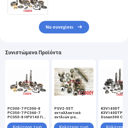
PC450-7 PC450-8 σφραγίδα
άξονα πίσω ρουλεμάν
Να συνεχίσει
Συνιστώμενα Προϊόντα
PC300-7 PC300-8
PSV2-55T
K3V140DT
PC350-7 PC360-7
ανταλλακτικά
K3V140DTP
PC350-8 HPV140 Για
αντλιών για
Dosan300 Clg
εξαρτήματα αντλίας
SUMITOMO sh120-1
Xe335 Συσκευ
Komatsu Block Main
sh100 sh120 μπλοκ
αντλίας
Καλύτερη τιμή
Καλύτερη τιμή
Καλύτερη 