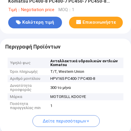
Komatsu PC400-8 PC400-7 PC450-7 PC450-8
σφραγίδα άξονα πίσω ρουλεμάν
Τιμή：Negotiation price
MOQ：1
Καλύτερη τιμή
Επικοινωνήστε
Περιγραφή Προϊόντων
Ανταλλακτικά υδραυλικών αντλιών
Υψηλό φως
Komatsu
Όροι πληρωμής
T/T, Western Union
Αριθμό μοντέλου
HPV165 PC400-7 PC400-8
Δυνατότητα
300 το μήνα
προσφοράς
Μάρκα
MOTORSLL KDOOYE
Ποσότητα
1
παραγγελίας min
Δείτε περισσότερων