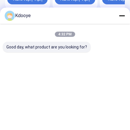
Shaft Piston Swash
έλξης έλξης κύριας
Plate Seals Kit
άξονας
σφραγίσματος
Kdooye
Αρχική
Περίπου
επαφή
Desktop
Σελίδα
εμείς
Site
Sitemap
Privacy Policy
4:32 PM
Ποιότητα
Εναλλακτικά εξαρτήματα εξορυκτών
Κίνα
εργοστάσιο.Copyright © 2026 Guangzhou Kdooye Machinery
Good day, what product are you looking for?
Equipment Co., Ltd.. All Rights Reserved.
Αρχική Σελίδα
Προϊόντα
Σχετικά με εμάς