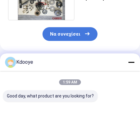
εξορυκτικού
εξοπλισμού
Να συνεχίσει
Συνιστώμενα Προϊόντα
Kdooye
1:59 AM
Good day, what product are you looking for?
PC300-7 PC300-8
PSV2-55T
K3V140DT
PC350-7 PC360-7
ανταλλακτικά
K3V140DTP
PC350-8 HPV140 Για
αντλιών για
Dosan300 Clg
εξαρτήματα αντλίας
SUMITOMO sh120-1
Xe335 Συσκευ