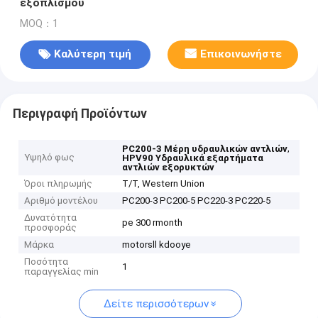
εξοπλισμού
MOQ：1
Καλύτερη τιμή
Επικοινωνήστε
Περιγραφή Προϊόντων
,
PC200-3 Μέρη υδραυλικών αντλιών
Υψηλό φως
HPV90 Υδραυλικά εξαρτήματα
αντλιών εξορυκτών
Όροι πληρωμής
T/T, Western Union
Αριθμό μοντέλου
PC200-3 PC200-5 PC220-3 PC220-5
Δυνατότητα
pe 300 rmonth
προσφοράς
Μάρκα
motorsll kdooye
Ποσότητα
1
παραγγελίας min
Δείτε περισσότερων