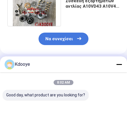
Συσκευή εξαρτημάτων
αντλίας A10VD43 A10V43
E70B 307 SH60 SK60
HD250
Να συνεχίσει
Συνιστώμενα Προϊόντα
Kdooye
8:02 AM
Good day, what product are you looking for?
PC300-7 PC300-8
PSV2-55T
K3V140DT
PC350-7 PC360-7
ανταλλακτικά
K3V140DTP