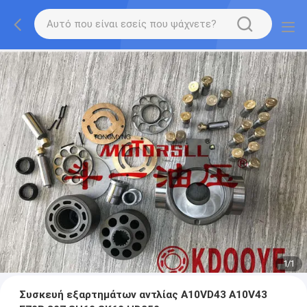
1
/
1
Συσκευή εξαρτημάτων αντλίας A10VD43 A10V43