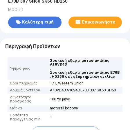
E70B 307 SH60 SK60 HD250
MOQ：1
Καλύτερη τιμή
Επικοινωνήστε
Περιγραφή Προϊόντων
Συσκευή εξαρτημάτων αντλίας
A10VD43
,
Υψηλό φως
Συσκευή εξαρτημάτων αντλίας E70B
,
HD250 σετ εξαρτημάτων αντλίας
Όροι πληρωμής
T/T, Western Union
Αριθμό μοντέλου
Α10VD43 A10V43 E70B 307 SK60 SH60
Δυνατότητα
100 το μήνα
προσφοράς
Μάρκα
motorsll kdooye
Ποσότητα
1
παραγγελίας min