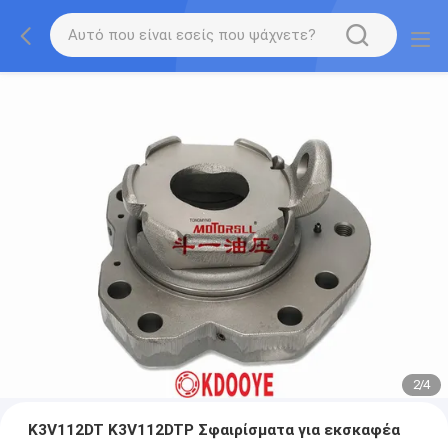
2
/
4
K3V112DT K3V112DTP Σφαιρίσματα για εκσκαφέα