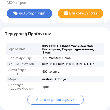
MOQ：1pcs
Καλύτερη τιμή
Επικοινωνήστε
Περιγραφή Προϊόντων
,
K3V112DT Σπάσε τον κώλο σου.
Υψηλό φως
Εκσκαφέας Συγκρότημα πλάκας
Swash
Όροι πληρωμής
T/T, Western Union
Αριθμό μοντέλου
K3V112DT K3V112DTP K5V140DTP
Δυνατότητα
500 το μήνα
προσφοράς
Μάρκα
motorsll kdooye
Ποσότητα
1pcs
παραγγελίας min
Δείτε περισσότερων