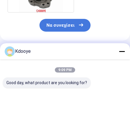
εκσκαφέα
Να συνεχίσει
Συνιστώμενα Προϊόντα
Kdooye
9:09 PM
Good day, what product are you looking for?
PC300-7 PC300-8
PSV2-55T
K3V140DT
PC350-7 PC360-7
ανταλλακτικά
K3V140DTP
PC350-8 HPV140 Για
αντλιών για
Dosan300 Clg
εξαρτήματα αντλίας
SUMITOMO sh120-1
Xe335 Συσκευ
Komatsu Block Main
sh100 sh120 μπλοκ
αντλίας
Καλύτερη τιμή
Καλύτερη τιμή
Καλύτερη 
Shaft Piston Swash
έλξης έλξης κύριας