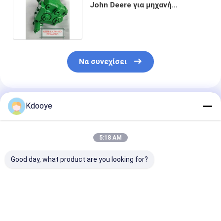
John Deere για μηχανή
συλλογής βαμβακιού
Να συνεχίσει
Συνιστώμενα Προϊόντα
Kdooye
5:18 AM
Good day, what product are you looking for?
Dh150w-7
Μηχανή Al166639
Dh150w-7
συνέλευση 401-
R902445445 του
συνέλευση 40
00161A 400914-
John Deere μηχανών
00161A 40091