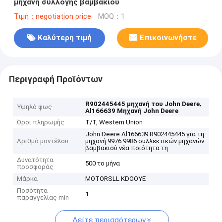
μηχανή συλλογής βαμβακιού
Τιμή：negotiation price
MOQ：1
Καλύτερη τιμή
Επικοινωνήστε
Περιγραφή Προϊόντων
,
R902445445 μηχανή του John Deere
Υψηλό φως
Al166639 Μηχανή John Deere
Όροι πληρωμής
T/T, Western Union
John Deere Al166639 R902445445 για τη
Αριθμό μοντέλου
μηχανή 9976 9986 συλλεκτικών μηχανών
βαμβακιού νέα ποιότητα τη
Δυνατότητα
500 το μήνα
προσφοράς
Μάρκα
MOTORSLL KDOOYE
Ποσότητα
1
παραγγελίας min
Δείτε περισσότερων