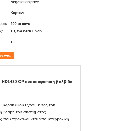
Negotiation price
Καρτόνι
οσης:
500 το μήνα
ς:
T/T, Western Union
1
ινωνία
,
HD1430 GP ανακουφιστική βαλβίδα
ου υδραυλικού υγρού εντός του
τη βλάβη του συστήματος.
ές που προκαλούνται από υπερβολική