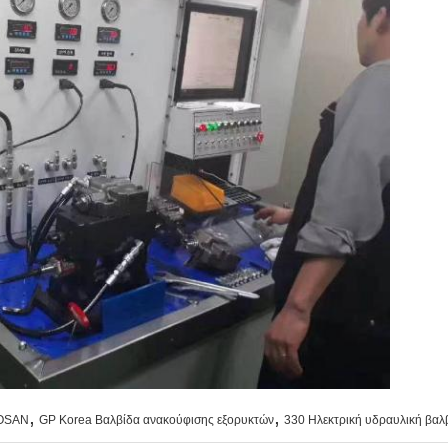
,
,
OOSAN
GP Korea Βαλβίδα ανακούφισης εξορυκτών
330 Ηλεκτρική υδραυλική βαλ