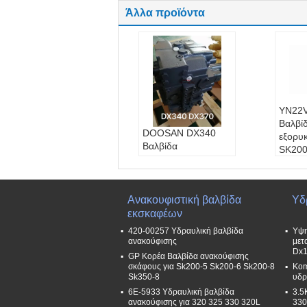
Άλλα προϊόντα
YN22
Βαλβί
DOOSAN DX340
εξορυ
Βαλβίδα
SK200
ανακούφισης
SK200
σκάφους,
υδραυλικές βαλβίδες
ελέγχου K1002989A
Ανακουφιστική βαλβίδα
Υδ
410105-00575
εκσκαφέων
420-00257 Υδραυλική βαλβίδα
Υψη
ανακούφισης
μετ
Dx1
GP Κορέα Βαλβίδα ανακούφισης
σκάφους για Sk200-5 Sk200-6 Sk200-8
Kom
Sk350-8
υδρ
6E-5933 Υδραυλική βαλβίδα
3.5
ανακούφισης για 320 325 330 320L
330