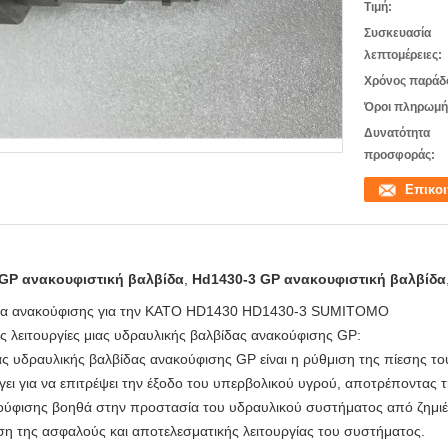
Τιμή:
Συσκευασία
λεπτομέρειες:
Χρόνος παράδ
Όροι πληρωμή
Δυνατότητα
προσφοράς:
Επικο
GP ανακουφιστική βαλβίδα
,
Hd1430-3 GP ανακουφιστική βαλβίδα
δα ανακούφισης για την KATO HD1430 HD1430-3 SUMITOMO
ς λειτουργίες μιας υδραυλικής βαλβίδας ανακούφισης GP:
ιας υδραυλικής βαλβίδας ανακούφισης GP είναι η ρύθμιση της πίεσης τ
ει για να επιτρέψει την έξοδο του υπερβολικού υγρού, αποτρέποντας 
ούφισης βοηθά στην προστασία του υδραυλικού συστήματος από ζημι
ση της ασφαλούς και αποτελεσματικής λειτουργίας του συστήματος.