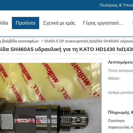
Πωλήσεις & Υποστ
λίδα
Προϊόντα
Σχετικά με εμάς
Γύρος εργοστασίων
ή βαλβίδα εκσκαφέων
Sh460-5 GP ανακουφιστική βαλβίδα SH460A5 υδραυλ
βίδα SH460A5 υδραυλική για τη KATO HD1430 hd14
Λεπτομέρειε
Τόπος καταγωγ
Μάρκα:
Αριθμό μοντέλο
Πληρωμής &
Ποσότητα
παραγγελίας m