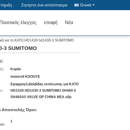
ήριξη :
Ζητήστε ένα απόσπασμα
Greek
Ποιοτικός έλεγχος
επαφή
Νέα
ική για τη KATO HD1430 hd1430-3 SUMITOMO
30-3 SUMITOMO
ς:
ής:
Κορέα
motorsll KDOOYE
Εφαρμογή βαλβίδας εκτόνωσης για KATO
υ:
HD1430 HD1430-3 SUMITOMO SH460-5
SH460A5 VALVE GP CHINA ΝΕΑ υδρ
 Αποστολής Όροι:
1
in: