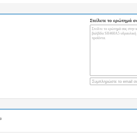
Στείλετε το ερώτημά σ
α