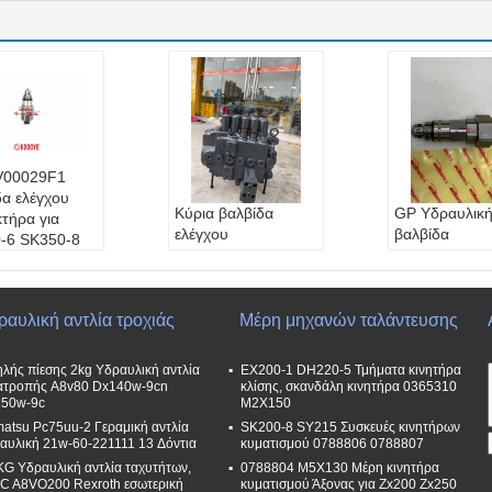
V00029F1
δα ελέγχου
Κύρια βαλβίδα
GP Υδραυλικ
κτήρα για
ελέγχου
βαλβίδα
-6 SK350-8
ανακούφισης 
-8 CLG925
KATO HD143
HD1430-3
SUMITOMO S
ραυλική αντλία τροχιάς
Μέρη μηχανών ταλάντευσης
5 SH460A5
λής πίεσης 2kg Υδραυλική αντλία
EX200-1 DH220-5 Τμήματα κινητήρα
ατροπής A8v80 Dx140w-9cn
κλίσης, σκανδάλη κινητήρα 0365310
50w-9c
M2X150
atsu Pc75uu-2 Γεραμική αντλία
SK200-8 SY215 Συσκευές κινητήρων
αυλική 21w-60-221111 13 Δόντια
κυματισμού 0788806 0788807
KG Υδραυλική αντλία ταχυτήτων,
0788804 M5X130 Μέρη κινητήρα
C A8VO200 Rexroth εσωτερική
κυματισμού Άξονας για Zx200 Zx250