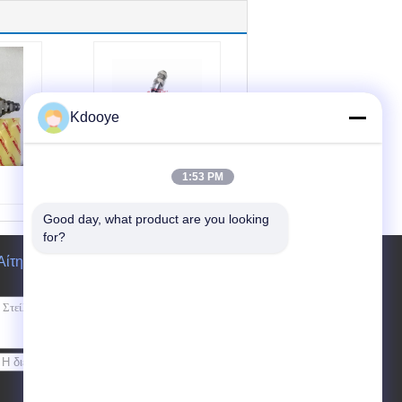
Kdooye
DOOSAN βαλβίδα
ανακούφισης
ή
1:53 PM
σκάφους, DH220-5
βαλβίδα ελέγχου
για
υδραυλικής πίεσης
Good day, what product are you looking 
0
for?
H460-
Αίτηση κράτησης
Στείλετε