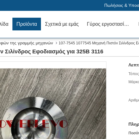
Πωλήσεις & Υποστ
λίδα
Προϊόντα
Σχετικά με εμάς
Γύρος εργοστασίων
αφών της γραμμής μηχανών
107-7545 1077545 Μηχανή Πιστόν Σιλίνδρος Ε
ν Σιλίνδρος Εφοδιασμός για 325B 3116
Λεπτ
Τόπος
Μάρκα
Αριθμ
Πληρ
Ποσό