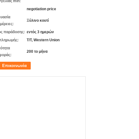
γελίας min:
negotiation price
υασία
Ξύλινο κουτί
μέρειες:
ς παράδοσης:
εντός 3 ημερών
πληρωμής:
T/T, Western Union
ότητα
200 το μήνα
φοράς:
Επικοινωνία