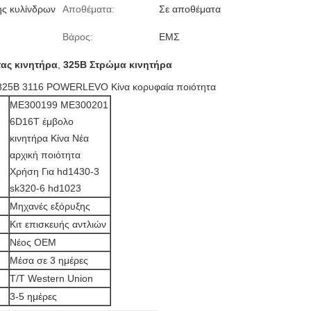
ς κυλίνδρων
Αποθέματα:
Σε αποθέματα
Βάρος:
ΕΜΣ
τας κινητήρα
,
325B Στρώμα κινητήρα
α 325B 3116 POWERLEVO Κίνα κορυφαία ποιότητα
ME300199 ME300201
6D16T έμβολο
κινητήρα Κίνα Νέα
αρχική ποιότητα
Χρήση Για hd1430-3
sk320-6 hd1023
Μηχανές εξόρυξης
Κιτ επισκευής αντλιών
Νέος ΟΕΜ
Μέσα σε 3 ημέρες
T/T Western Union
3-5 ημέρες