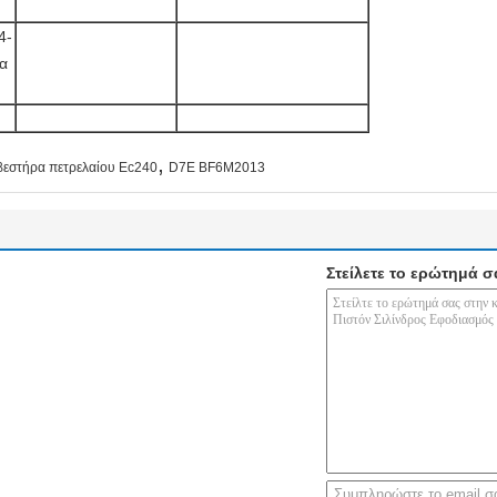
4-
ία
,
εστήρα πετρελαίου Ec240
D7E BF6M2013
Στείλετε το ερώτημά σ