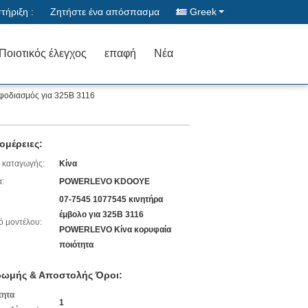
ήριξη :
Ζητήστε ένα απόσπασμα
Greek
Ποιοτικός έλεγχος
επαφή
Νέα
φοδιασμός για 325B 3116
ομέρειες:
 καταγωγής:
Κίνα
:
POWERLEVO KDOOYE
07-7545 1077545 κινητήρα
έμβολο για 325B 3116
ό μοντέλου:
POWERLEVO Κίνα κορυφαία
ποιότητα
ωμής & Αποστολής Όροι:
τητα
1