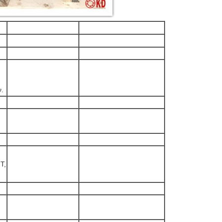
ν.
T,