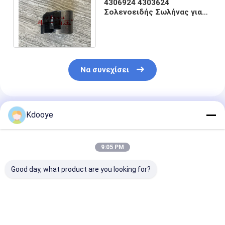
4306924 4303624
Σολενοειδής Σωλήνας για
Liugong CLG925D CLG936D
24VDC 10 20 PB 13MM
Να συνεχίσει
Συνιστώμενα Προϊόντα
Kdooye
9:05 PM
Good day, what product are you looking for?
702-21-57400
330C 320C 330D
111-9916 111
Υδραυλική αντλία
336D ανταλλακτικά
Υδραυλική αντ