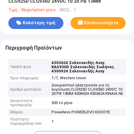
CLG925D CLG936D 24VDC 10 20 PB 13MM
Τιμή：Negotiation price
MOQ：1
Καλύτερη τιμή
Επικοινωνήστε
Περιγραφή Προϊόντων
,
4303624 Σολενοειδής Assy
Υψηλό φως
,
ΚΑΛ936D Σολενοειδής Σωλήνας
4306924 Σολενοειδής Assy
Όροι πληρωμής
T/T, Western Union
Δοκιμαστικό ηλεκτροσόκ για τη
Αριθμό μοντέλου
λυγόνωση CLG925D CLG936D 24VDC 10
20 PB 13MM 4306924 4303624 ΚΙΝΑΙΑ ΝΕ
Δυνατότητα
500 το μήνα
προσφοράς
Μάρκα
Powerlevo POWERLEVO KDOOYE
Ποσότητα
1
παραγγελίας min