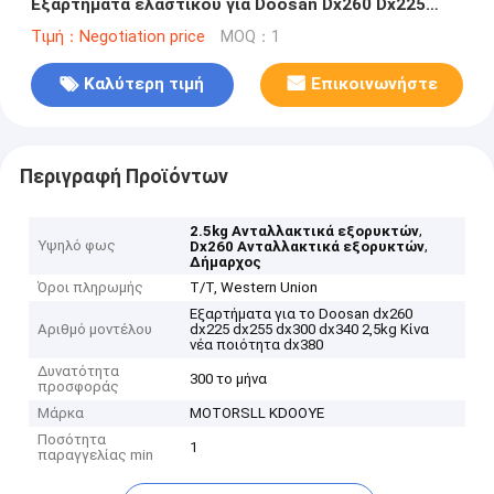
Εξαρτήματα ελαστικού για Doosan Dx260 Dx225
Dx255 Dx300 Dx340
Τιμή：Negotiation price
MOQ：1
Καλύτερη τιμή
Επικοινωνήστε
Περιγραφή Προϊόντων
,
2.5kg Ανταλλακτικά εξορυκτών
Υψηλό φως
,
Dx260 Ανταλλακτικά εξορυκτών
Δήμαρχος
Όροι πληρωμής
T/T, Western Union
Εξαρτήματα για το Doosan dx260
Αριθμό μοντέλου
dx225 dx255 dx300 dx340 2,5kg Κίνα
νέα ποιότητα dx380
Δυνατότητα
300 το μήνα
προσφοράς
Μάρκα
MOTORSLL KDOOYE
Ποσότητα
1
παραγγελίας min