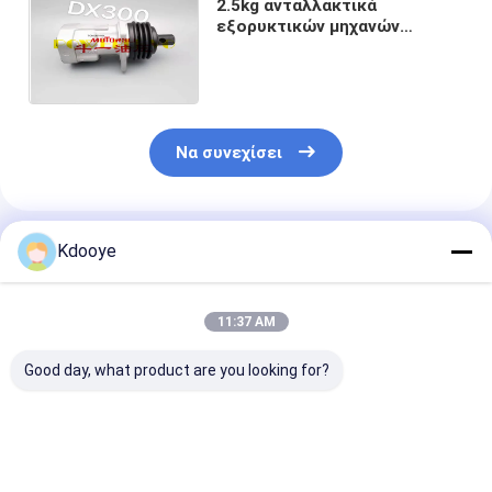
2.5kg ανταλλακτικά
εξορυκτικών μηχανών
Εξαρτήματα ελαστικού για
Doosan Dx260 Dx225 Dx255
Dx300 Dx340
Να συνεχίσει
Συνιστώμενα Προϊόντα
Kdooye
11:37 AM
Good day, what product are you looking for?
702-21-57400
330C 320C 330D
111-9916 111
Υδραυλική αντλία
336D ανταλλακτικά
Υδραυλική αντ