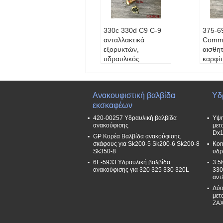
330c 330d C9 C-9
375-6
ανταλλακτικά
Commo
εξορυκτών,
αισθη
υδραυλικός
καρφί
αισθητήρας
312d2
θερμοκρασίας
Χρώμ
ελαίου 342-2924
Ονομα
Ανακουφιστική βαλβίδα
Υδ
3422924
κειμέ
εκσκαφέων
Χρώμα:
Τάγμα
τικά κ
Ονομασία του αντι
ες WB
420-00257 Υδραυλική βαλβίδα
Υψη
κειμένου:
Ανταλλακ
drail
ανακούφισης
μετ
Dx1
τικά κυλιόμενες σκάλ
Συσκ
GP Κορέα Βαλβίδα ανακούφισης
ες WBT Rubber Han
μένη 
σκάφους για Sk200-5 Sk200-6 Sk200-8
Kom
Sk350-8
υδρ
drail
ασία 
6E-5933 Υδραυλική βαλβίδα
Συσκευή:
τυποποιη
των α
3.5
ανακούφισης για 320 325 330 320L
330
μένη πλόιμη συσκευ
Χρόνο
αντ
ασία ή ως απαίτηση
ένα έτ
Δύο
των αγοραστών.
μετ
Χρόνος εγγύησης:
ZAX
ένα έτος