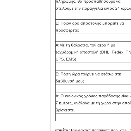
πληρωμής, θα προσπαθήσουμε να
στείλουμε την παραγγελία εντός 24 ωρώ
Ε: Ποιον όρο αποστολής μπορείτε να
προσφέρετε;
Α:Με τη θάλασσα, τον αέρα ή με
ταχυδρομική αποστολή (DHL, Fedex, TN
UPS, EMS)
Ε: Πόση ώρα παίρνει να φτάσω στη
διεύθυνσή μου;
Α: Ο κανονικός χρόνος παράδοσης είναι 
7 ημέρες, ανάλογα με τη χώρα στην οπο
βρίσκεστε.
,
ετικέτα:
Εναλλακτικά εξαρτήματα εξορυκτών