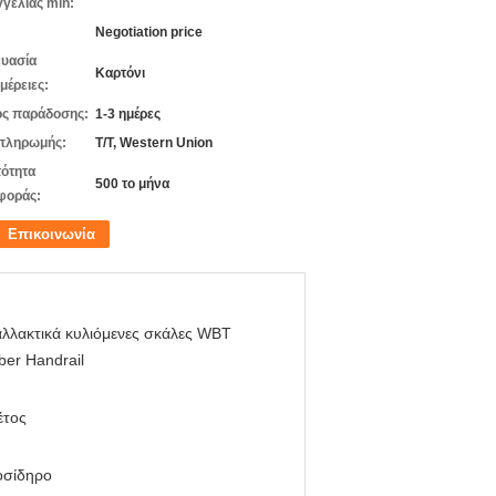
γελίας min:
Negotiation price
υασία
Καρτόνι
μέρειες:
ς παράδοσης:
1-3 ημέρες
πληρωμής:
T/T, Western Union
ότητα
500 το μήνα
φοράς:
Επικοινωνία
λλακτικά κυλιόμενες σκάλες WBT
er Handrail
έτος
οσίδηρο