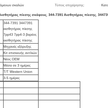
ιόμενων σκαλών
Τύπος επιχείρησης:
Κατ
Αισθητήρας πίεσης σκάφους
,
344-7391 Αισθητήρας πίεσης
,
34473
344-7391 3447391
αισθητήρας πίεσης
7pp43 7pp4-3 βαρέος
αισθητήρας πίεσης
Μηχανές εξόρυξης
Κιτ επισκευής αντλιών
Νέος ΟΕΜ
Μέσα σε 3 ημέρες
T/T Western Union
3-5 ημέρες