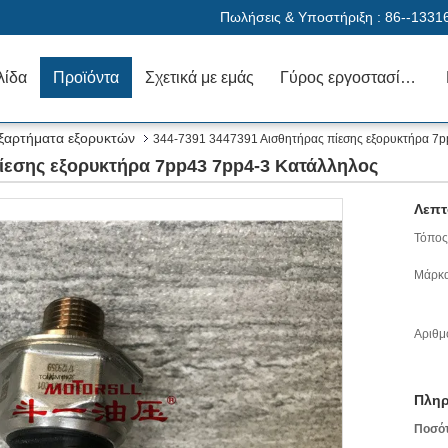
Πωλήσεις & Υποστήριξη :
86--1331
λίδα
Προϊόντα
Σχετικά με εμάς
Γύρος εργοστασίων
εξαρτήματα εξορυκτών
344-7391 3447391 Αισθητήρας πίεσης εξορυκτήρα 7p
ίεσης εξορυκτήρα 7pp43 7pp4-3 Κατάλληλος
Λεπτ
Τόπος
Μάρκα
Αριθμ
Πληρ
Ποσό