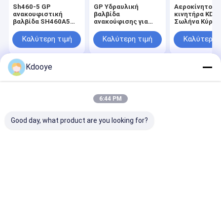
Sh460-5 GP
GP Υδραυλική
Αεροκίνητο
ανακουφιστική
βαλβίδα
κινητήρα KDO
βαλβίδα SH460A5
ανακούφισης για
Σωλήνα Κύρια
υδραυλική για τη
KATO HD1430
βαλβίδα
KATO HD1430
HD1430-3
ανακούφισης 
Καλύτερη τιμή
Καλύτερη τιμή
Καλύτερη 
hd1430-3
SUMITOMO SH460-5
Sany365 Sy33
SUMITOMO
SH460A5
Sy305
Kdooye
Αρχική
Περίπου
επαφή
Desktop
Σελίδα
εμείς
Site
Sitemap
Privacy Policy
6:44 PM
Ποιότητα
Εναλλακτικά εξαρτήματα εξορυκτών
Κίνα
εργοστάσιο.Copyright © 2026 Guangzhou Kdooye Machinery
Good day, what product are you looking for?
Equipment Co., Ltd.. All Rights Reserved.
Αρχική Σελίδα
Προϊόντα
Σχετικά με εμάς