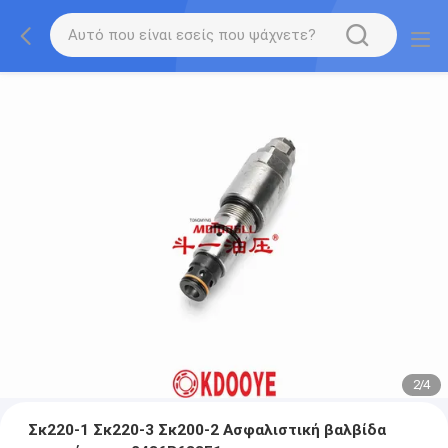
2
/
4
Σκ220-1 Σκ220-3 Σκ200-2 Ασφαλιστική βαλβίδα