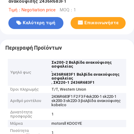
ανακούφισης 2436R683F1
Τιμή：Negotiation price
MOQ：1
Καλύτερη τιμή
Επικοινωνήστε
Περιγραφή Προϊόντων
Σκ200-2 Βαλβίδα ανακούφισης
ασφαλείας
,
Υψηλό φως
2436R683F1 Βαλβίδα ανακούφισης
ασφαλείας
,
ΣΚ220-1 2436R683F1
Όροι πληρωμής
T/T, Western Union
2436R683F1 F2 F3 F4sk200-1 sk220-1
Αριθμό μοντέλου
sk200-3 sk220-3 βαλβίδα ανακούφισης
kobelco
Δυνατότητα
1
προσφοράς
Μάρκα
motorsll KDOOYE
Ποσότητα
1