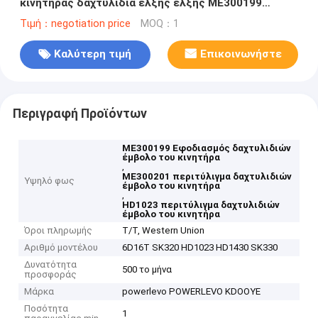
κινητήρας δαχτυλίδια έλξης έλξης ME300199
ME300201 KOBELCO MITSUBISHI
Τιμή：negotiation price
MOQ：1
Καλύτερη τιμή
Επικοινωνήστε
Περιγραφή Προϊόντων
ME300199 Εφοδιασμός δαχτυλιδιών
έμβολο του κινητήρα
,
ME300201 περιτύλιγμα δαχτυλιδιών
Υψηλό φως
έμβολο του κινητήρα
,
HD1023 περιτύλιγμα δαχτυλιδιών
έμβολο του κινητήρα
Όροι πληρωμής
T/T, Western Union
Αριθμό μοντέλου
6D16T SK320 HD1023 HD1430 SK330
Δυνατότητα
500 το μήνα
προσφοράς
Μάρκα
powerlevo POWERLEVO KDOOYE
Ποσότητα
1