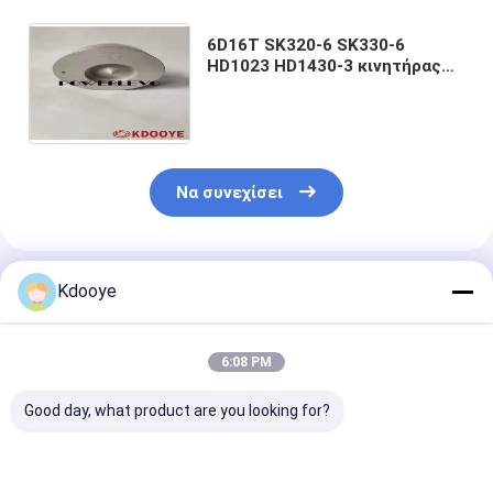
6D16T SK320-6 SK330-6
HD1023 HD1430-3 κινητήρας
δαχτυλίδια έλξης έλξης
ME300199 ME300201 KOBELCO
MITSUBISHI
Να συνεχίσει
Συνιστώμενα Προϊόντα
Kdooye
6:08 PM
Good day, what product are you looking for?