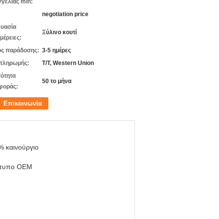
γελίας min:
negotiation price
υασία
Ξύλινο κουτί
μέρειες:
ς παράδοσης:
3-5 ημέρες
πληρωμής:
T/T, Western Union
ότητα
50 το μήνα
φοράς:
Επικοινωνία
% καινούργιο
τυπο OEM