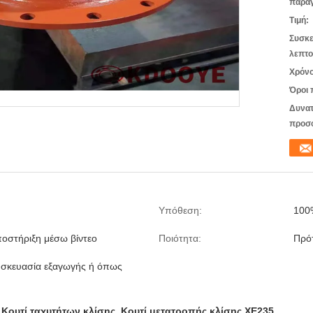
παραγ
Τιμή:
Συσκε
λεπτο
Χρόνο
Όροι 
Δυνατ
προσ
Υπόθεση:
100
ποστήριξη μέσω βίντεο
Ποιότητα:
Πρό
υσκευασία εξαγωγής ή όπως
Κουτί ταχυτήτων κλίσης
,
Κουτί μετατροπής κλίσης XE235