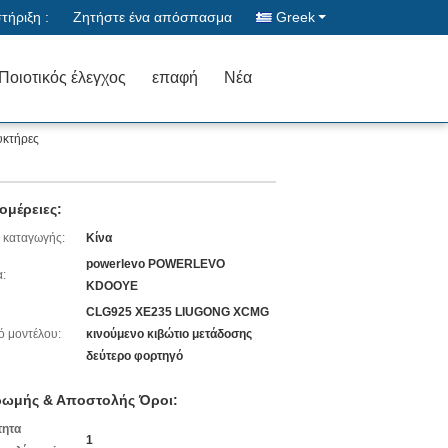
ήριξη :
Ζητήστε ένα απόσπασμα
Greek
Ποιοτικός έλεγχος
επαφή
Νέα
υκτήρες
ομέρειες:
 καταγωγής:
Κίνα
powerlevo POWERLEVO
:
KDOOYE
CLG925 XE235 LIUGONG XCMG
ό μοντέλου:
κινούμενο κιβώτιο μετάδοσης
δεύτερο φορτηγό
ωμής & Αποστολής Όροι:
τητα
1