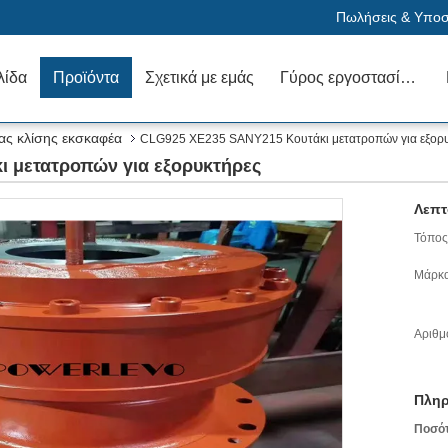
Πωλήσεις & Υποστ
λίδα
Προϊόντα
Σχετικά με εμάς
Γύρος εργοστασίων
ας κλίσης εκσκαφέα
CLG925 XE235 SANY215 Κουτάκι μετατροπών για εξορ
 μετατροπών για εξορυκτήρες
Λεπτ
Τόπος
Μάρκα
Αριθμ
Πληρ
Ποσό