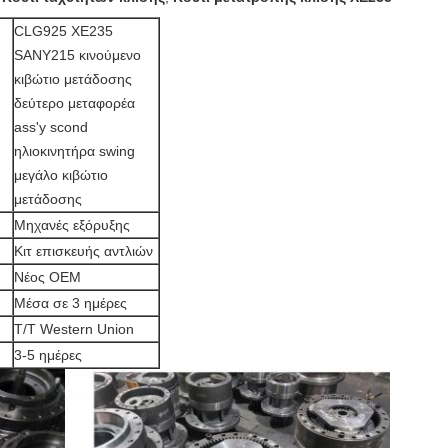
CLG925 XE235
SANY215 κινούμενο
κιβώτιο μετάδοσης
δεύτερο μεταφορέα
ass'y scond
ηλιοκινητήρα swing
μεγάλο κιβώτιο
μετάδοσης
Μηχανές εξόρυξης
Κιτ επισκευής αντλιών
Νέος ΟΕΜ
Μέσα σε 3 ημέρες
T/T Western Union
3-5 ημέρες