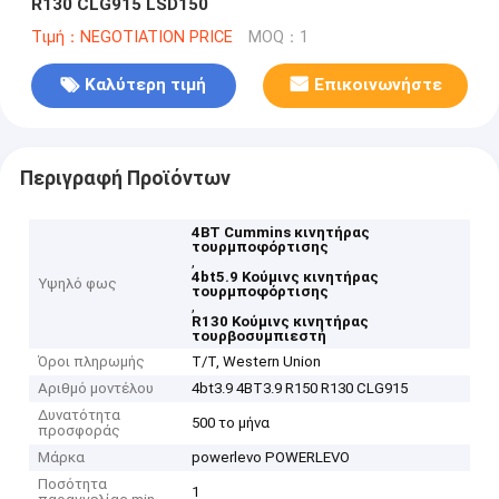
R130 CLG915 LSD150
Τιμή：NEGOTIATION PRICE
MOQ：1
Καλύτερη τιμή
Επικοινωνήστε
Περιγραφή Προϊόντων
4BT Cummins κινητήρας
τουρμποφόρτισης
,
4bt5.9 Κούμινς κινητήρας
Υψηλό φως
τουρμποφόρτισης
,
R130 Κούμινς κινητήρας
τουρβοσυμπιεστή
Όροι πληρωμής
T/T, Western Union
Αριθμό μοντέλου
4bt3.9 4BT3.9 R150 R130 CLG915
Δυνατότητα
500 το μήνα
προσφοράς
Μάρκα
powerlevo POWERLEVO
Ποσότητα
1