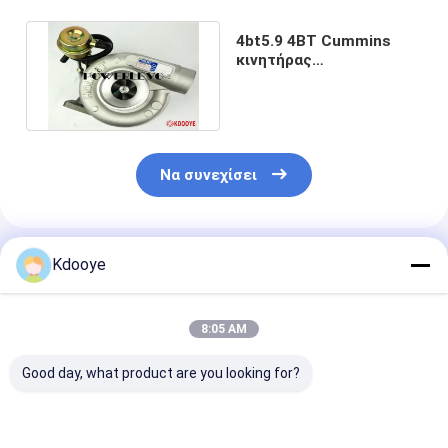
4bt5.9 4BT Cummins
κινητήρας
τουρμποφόρτισης R130
CLG915 LSD150
Να συνεχίσει
Συνιστώμενα Προϊόντα
Kdooye
8:05 AM
Good day, what product are you looking for?