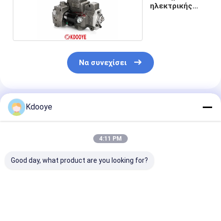
ηλεκτρικής
ενέργειας
Να συνεχίσει
Συνιστώμενα Προϊόντα
Kdooye
4:11 PM
Good day, what product are you looking for?
9P12 7KG
23kg Ρυθμιστής
9C32 9C09 7K
K3V112DTP
αντλίας πίεσης για
K3V112DT
Υδραυλικός
320C CT320D 324D
Υδραυλικός