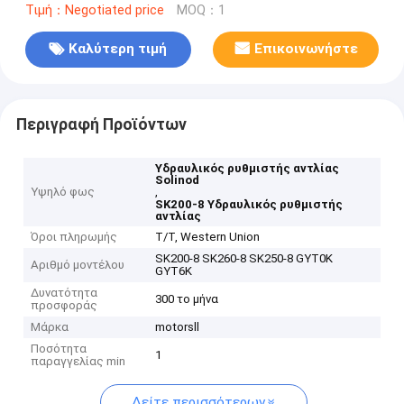
Τιμή：Negotiated price
MOQ：1
Καλύτερη τιμή
Επικοινωνήστε
Περιγραφή Προϊόντων
Υδραυλικός ρυθμιστής αντλίας
Solinod
Υψηλό φως
,
SK200-8 Υδραυλικός ρυθμιστής
αντλίας
Όροι πληρωμής
T/T, Western Union
SK200-8 SK260-8 SK250-8 GYT0K
Αριθμό μοντέλου
GYT6K
Δυνατότητα
300 το μήνα
προσφοράς
Μάρκα
motorsll
Ποσότητα
1
παραγγελίας min
Δείτε περισσότερων