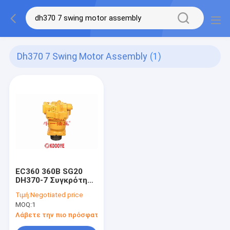
Dh370 7 Swing Motor Assembly
(1)
EC360 360B SG20
DH370-7 Συγκρότημα
κινητήρα κλίσης
Τιμή:
Negotiated price
86KG Για εξορυκτήρα
MOQ:
1
Λάβετε την πιο πρόσφατη τιμή